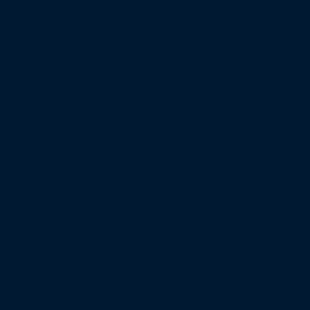
Our Services
企业服务