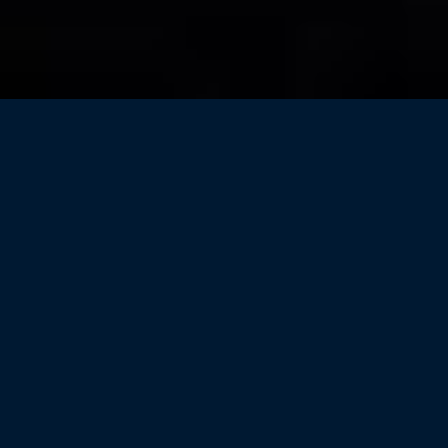
关于千赢官方网站
千亿体育网址
公司成立于2007年，总部位于明光市，是一家
专注于开发、发行和推广创新型电子游戏的领先企业。自成立
以来，先锋公司便以其独特的创意、技术实力和对市场趋势的
敏锐把握，逐渐成为全球知名的游戏开发商之一。公司致力于
为全球玩家提供高品质的互动娱乐体验，旗下产品涵盖了从
PC端、主机到移动端等多个平台，囊括了动作、冒险、角色
扮演、射击、策略等多种类型的游戏。