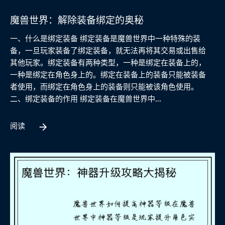
魔兽世界：解除装备绑定的奥秘
一、什么是绑定装备 绑定装备是魔兽世界中一种特殊的装
备，一旦玩家装备了绑定装备，就无法再将其交易或出售给
其他玩家。绑定装备有两种类型，一种是绑定在装备上的，
一种是绑定在角色身上的。绑定在装备上的装备只能被装备
者使用，而绑定在角色身上的装备则只能被该角色使用。
二、绑定装备的作用 绑定装备在魔兽世界中...
阅读